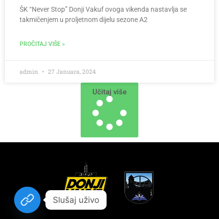
ŠK “Never Stop” Donji Vakuf ovoga vikenda nastavlja se
takmičenjem u proljetnom dijelu sezone A2
PROČITAJ VIŠE »
admin
27 Januara, 2024
Učitaj više
Slušaj uživo