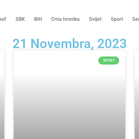
kuf
SBK
BiH
Crna hronika
Svijet
Sport
Se
21 Novembra, 2023
SPORT