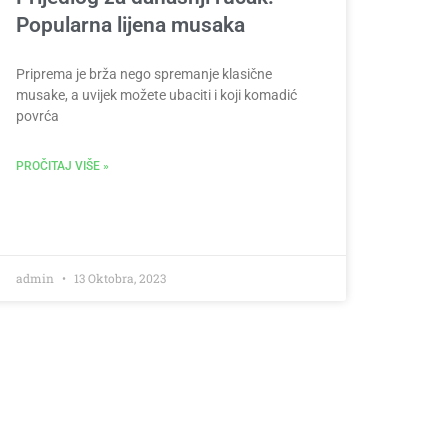
Popularna lijena musaka
Priprema je brža nego spremanje klasične
musake, a uvijek možete ubaciti i koji komadić
povrća
PROČITAJ VIŠE »
admin
13 Oktobra, 2023