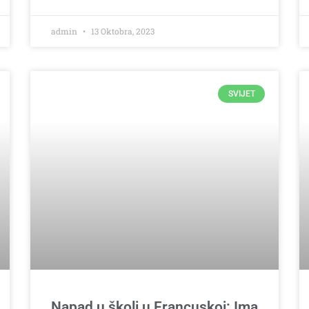
admin
13 Oktobra, 2023
SVIJET
Napad u školi u Francuskoj: Ima