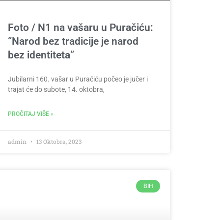
Foto / N1 na vašaru u Puračiću:
“Narod bez tradicije je narod
bez identiteta”
Jubilarni 160. vašar u Puračiću počeo je jučer i
trajat će do subote, 14. oktobra,
PROČITAJ VIŠE »
admin
13 Oktobra, 2023
BIH