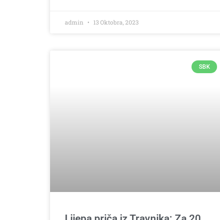
admin
13 Oktobra, 2023
SBK
Lijepa priča iz Travnika: Za 20