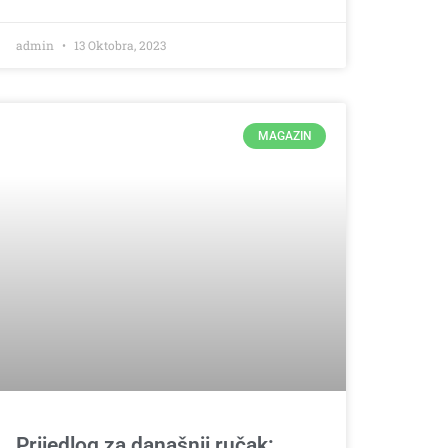
admin
13 Oktobra, 2023
MAGAZIN
Prijedlog za današnji ručak: