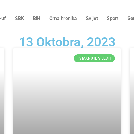
kuf
SBK
BiH
Crna hronika
Svijet
Sport
Se
13 Oktobra, 2023
ISTAKNUTE VIJESTI