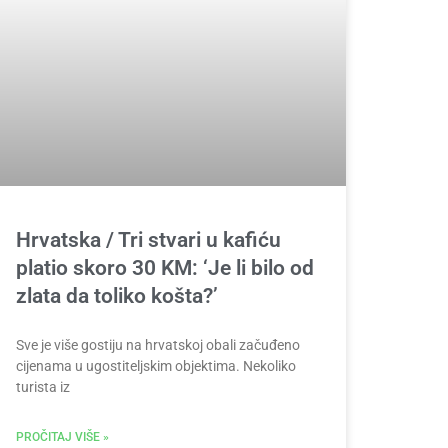
Hrvatska / Tri stvari u kafiću
platio skoro 30 KM: ‘Je li bilo od
zlata da toliko košta?’
Sve je više gostiju na hrvatskoj obali začuđeno
cijenama u ugostiteljskim objektima. Nekoliko
turista iz
PROČITAJ VIŠE »