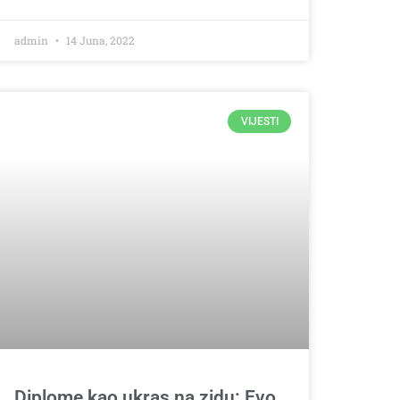
admin
14 Juna, 2022
VIJESTI
Diplome kao ukras na zidu: Evo