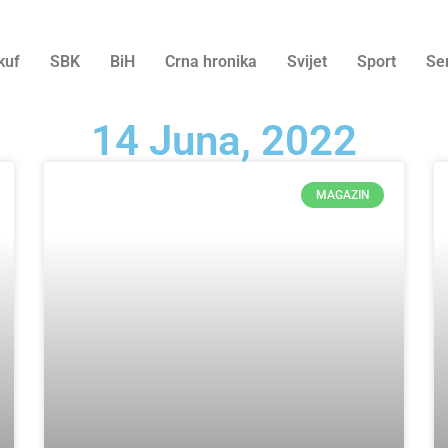
kuf
SBK
BiH
Crna hronika
Svijet
Sport
Se
14 Juna, 2022
MAGAZIN