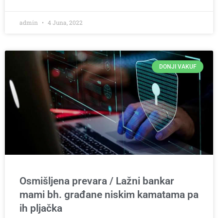
admin
4 Juna, 2022
DONJI VAKUF
Osmišljena prevara / Lažni bankar
mami bh. građane niskim kamatama pa
ih pljačka