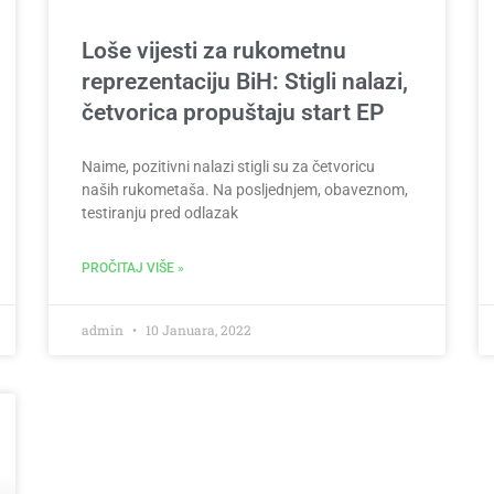
Loše vijesti za rukometnu
reprezentaciju BiH: Stigli nalazi,
četvorica propuštaju start EP
Naime, pozitivni nalazi stigli su za četvoricu
naših rukometaša. Na posljednjem, obaveznom,
testiranju pred odlazak
PROČITAJ VIŠE »
admin
10 Januara, 2022