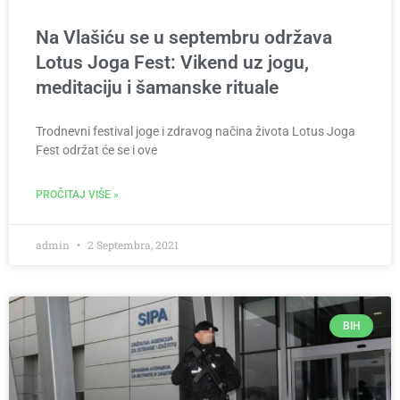
Na Vlašiću se u septembru održava
Lotus Joga Fest: Vikend uz jogu,
meditaciju i šamanske rituale
Trodnevni festival joge i zdravog načina života Lotus Joga
Fest održat će se i ove
PROČITAJ VIŠE »
admin
2 Septembra, 2021
BIH