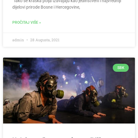
Iako se kraška polja izdvajaju kao jedinstveni i najvredniji
dijelovi prirode Bosne i Hercegovine,
PROČITAJ VIŠE »
admin
28 Augusta, 2021
SBK