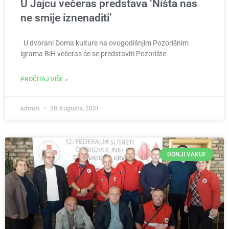
U Jajcu večeras predstava ‘Ništa nas
ne smije iznenaditi’
U dvorani Doma kulture na ovogodišnjim Pozorišnim
igrama BiH večeras će se predstaviti Pozorište
PROČITAJ VIŠE »
admin
28 Augusta, 2021
DONJI VAKUF