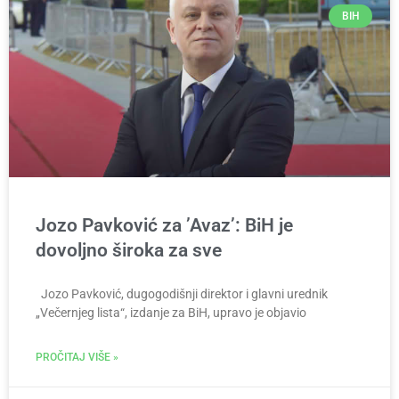
BIH
Jozo Pavković za ’Avaz’: BiH je
dovoljno široka za sve
Jozo Pavković, dugogodišnji direktor i glavni urednik
„Večernjeg lista“, izdanje za BiH, upravo je objavio
PROČITAJ VIŠE »