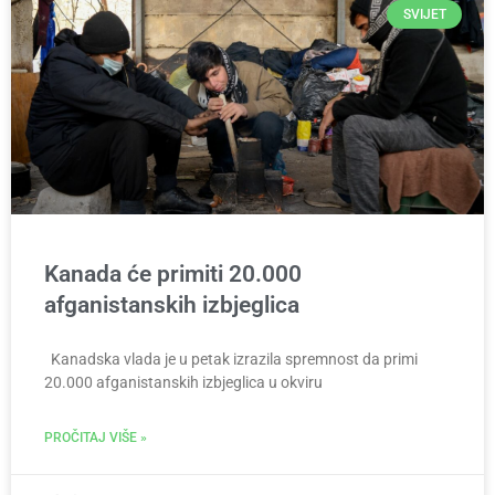
SVIJET
Kanada će primiti 20.000
afganistanskih izbjeglica
Kanadska vlada je u petak izrazila spremnost da primi
20.000 afganistanskih izbjeglica u okviru
PROČITAJ VIŠE »