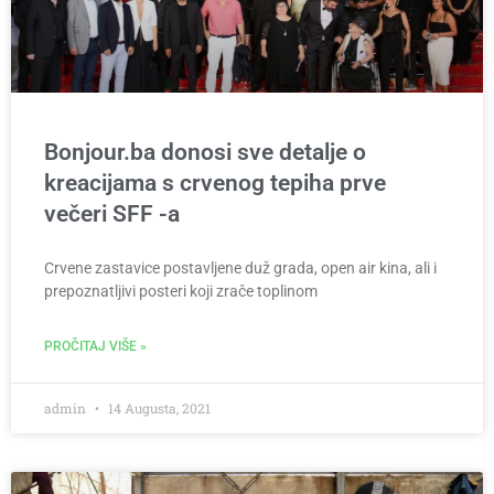
Bonjour.ba donosi sve detalje o
kreacijama s crvenog tepiha prve
večeri SFF -a
Crvene zastavice postavljene duž grada, open air kina, ali i
prepoznatljivi posteri koji zrače toplinom
PROČITAJ VIŠE »
admin
14 Augusta, 2021