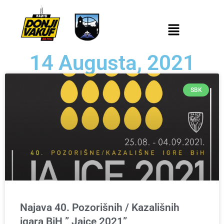
14 Augusta, 2021
SBK
Najava 40. Pozorišnih / Kazališnih
igara BiH ” Jajce 2021”