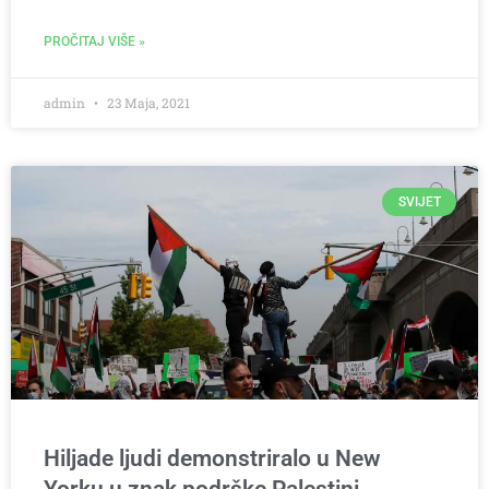
PROČITAJ VIŠE »
admin
23 Maja, 2021
SVIJET
Hiljade ljudi demonstriralo u New
Yorku u znak podrške Palestini