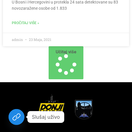
U Bosni i Hercegovini u protekla 24 sata detektovane su 83
novozaražene osobe od 1.833
PROČITAJ VIŠE »
admin
23 Maja, 2021
Učitaj više
Slušaj uživo