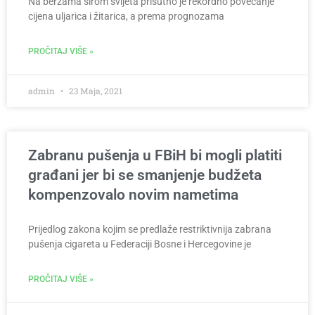
Na berzama širom svijeta prisutno je rekordno povećanje
cijena uljarica i žitarica, a prema prognozama
PROČITAJ VIŠE »
admin
23 Maja, 2021
Zabranu pušenja u FBiH bi mogli platiti
građani jer bi se smanjenje budžeta
kompenzovalo novim nametima
Prijedlog zakona kojim se predlaže restriktivnija zabrana
pušenja cigareta u Federaciji Bosne i Hercegovine je
PROČITAJ VIŠE »