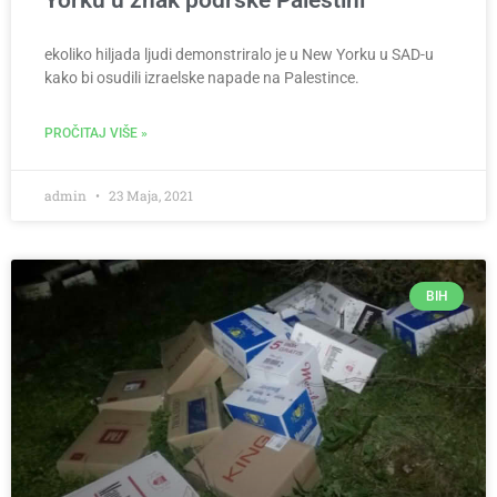
ekoliko hiljada ljudi demonstriralo je u New Yorku u SAD-u
kako bi osudili izraelske napade na Palestince.
PROČITAJ VIŠE »
admin
23 Maja, 2021
BIH