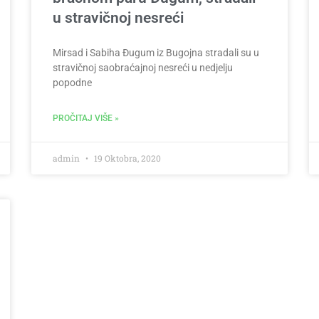
u stravičnoj nesreći
Mirsad i Sabiha Đugum iz Bugojna stradali su u
stravičnoj saobraćajnoj nesreći u nedjelju
popodne
PROČITAJ VIŠE »
admin
19 Oktobra, 2020