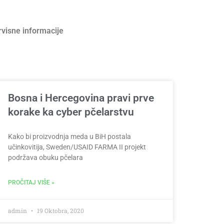
rvisne informacije
Bosna i Hercegovina pravi prve
korake ka cyber pčelarstvu
Kako bi proizvodnja meda u BiH postala
učinkovitija, Sweden/USAID FARMA II projekt
podržava obuku pčelara
PROČITAJ VIŠE »
admin
19 Oktobra, 2020