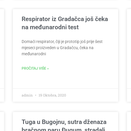
Respirator iz Gradačca još čeka
na međunarodni test
Domaći respirator, čiji je prototip još prije šest
mjeseci proizveden u Gradačcu, čeka na
međunarodni
PROČITAJ VIŠE »
admin
19 Oktobra, 2020
Tuga u Bugojnu, sutra dženaza
bračnom paru Đugum, stradali