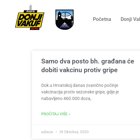
Početna
Donji Va
Samo dva posto bh. građana će
dobiti vakcinu protiv gripe
Dok u Hrvatskoj danas zvanično počinje
vakcinacija protiv sezonske gripe, gdje je
nabavljeno 460.000 doza,
PROČITAJ VIŠE »
admin
19 Oktobra, 2020