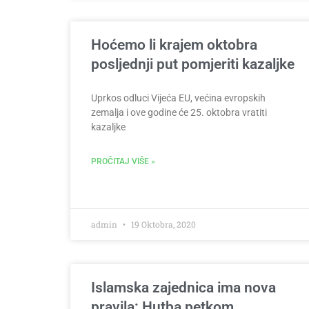
Hoćemo li krajem oktobra
posljednji put pomjeriti kazaljke
Uprkos odluci Vijeća EU, većina evropskih
zemalja i ove godine će 25. oktobra vratiti
kazaljke
PROČITAJ VIŠE »
admin
19 Oktobra, 2020
Islamska zajednica ima nova
pravila: Hutba petkom