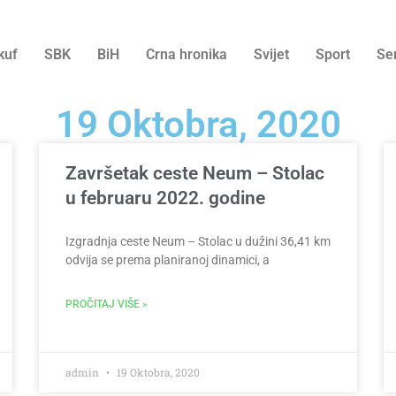
kuf
SBK
BiH
Crna hronika
Svijet
Sport
Se
19 Oktobra, 2020
Završetak ceste Neum – Stolac
u februaru 2022. godine
Izgradnja ceste Neum – Stolac u dužini 36,41 km
odvija se prema planiranoj dinamici, a
PROČITAJ VIŠE »
admin
19 Oktobra, 2020