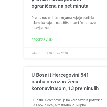
ograničena na pet minuta
Prema novim instrukcijama koje je donijela
Islamska zajednica u BiH, imami će namaze
obavljati na
PROČITAJ VIŠE »
admin
19 Oktobra, 2020
U Bosni i Hercegovini 541
osoba novozaražena
koronavirusom, 13 preminulih
U Bosni i Hercegovini je na koronavirus potvrđen
541 novi slučaj, a testirano je ukupno