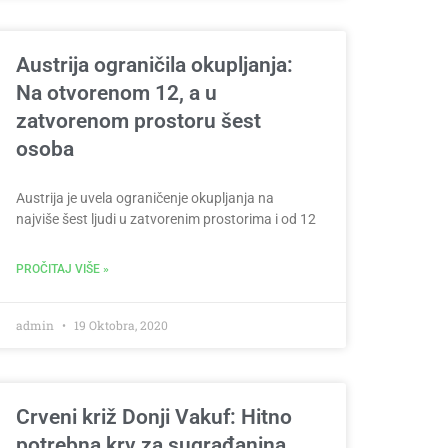
Austrija ograničila okupljanja:
Na otvorenom 12, a u
zatvorenom prostoru šest
osoba
Austrija je uvela ograničenje okupljanja na
najviše šest ljudi u zatvorenim prostorima i od 12
PROČITAJ VIŠE »
admin
19 Oktobra, 2020
Crveni križ Donji Vakuf: Hitno
potrebna krv za sugrađanina