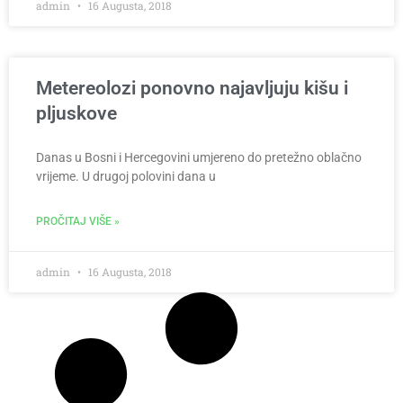
admin
16 Augusta, 2018
Metereolozi ponovno najavljuju kišu i
pljuskove
Danas u Bosni i Hercegovini umjereno do pretežno oblačno
vrijeme. U drugoj polovini dana u
PROČITAJ VIŠE »
admin
16 Augusta, 2018