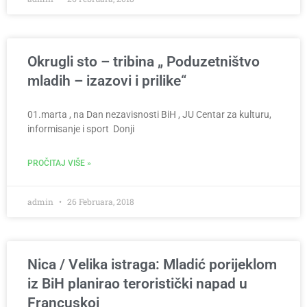
Okrugli sto – tribina „ Poduzetništvo
mladih – izazovi i prilike“
01.marta , na Dan nezavisnosti BiH , JU Centar za kulturu,
informisanje i sport Donji
PROČITAJ VIŠE »
admin
26 Februara, 2018
Nica / Velika istraga: Mladić porijeklom
iz BiH planirao teroristički napad u
Francuskoj