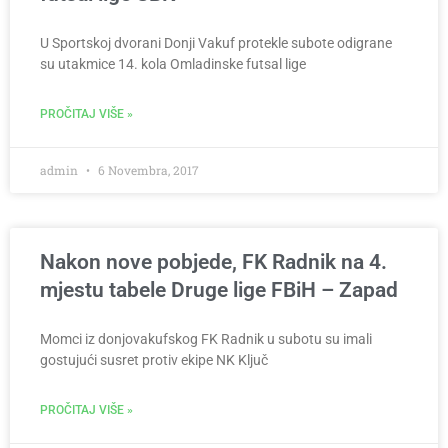
U Sportskoj dvorani Donji Vakuf protekle subote odigrane
su utakmice 14. kola Omladinske futsal lige
PROČITAJ VIŠE »
admin
6 Novembra, 2017
Nakon nove pobjede, FK Radnik na 4.
mjestu tabele Druge lige FBiH – Zapad
Momci iz donjovakufskog FK Radnik u subotu su imali
gostujući susret protiv ekipe NK Ključ
PROČITAJ VIŠE »