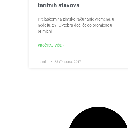
tarifnih stavova
Prelaskom na zimsko računanje vremena, u
nedelju, 29. Oktobra doći će do promjene u
primjeni
PROČITAJ VIŠE »
admin
28 Oktobra, 2017