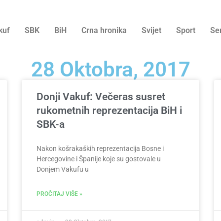
kuf
SBK
BiH
Crna hronika
Svijet
Sport
Se
28 Oktobra, 2017
Donji Vakuf: Večeras susret
rukometnih reprezentacija BiH i
SBK-a
Nakon košrakaških reprezentacija Bosne i
Hercegovine i Španije koje su gostovale u
Donjem Vakufu u
PROČITAJ VIŠE »