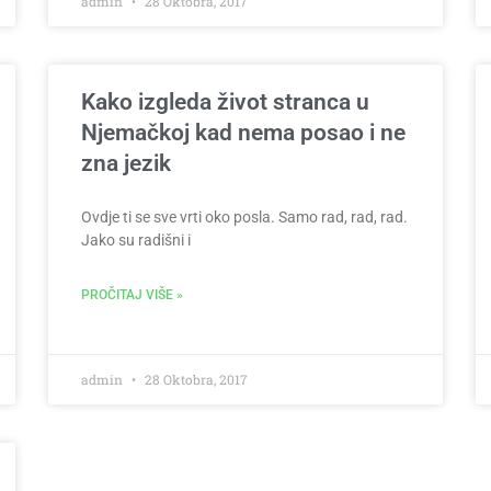
admin
28 Oktobra, 2017
Kako izgleda život stranca u
Njemačkoj kad nema posao i ne
zna jezik
Ovdje ti se sve vrti oko posla. Samo rad, rad, rad.
Jako su radišni i
PROČITAJ VIŠE »
admin
28 Oktobra, 2017