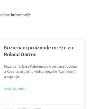
rvisne informacije
Kozarčani proizvode mreže za
Roland Garros
Kozarčanin Enes Kahrimanović već deset godina
u Kozarcu uspješno vodi preduzeće “Austronet”,
u kojem je,
PROČITAJ VIŠE »