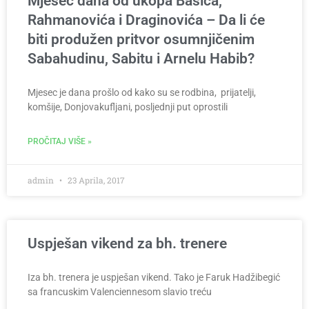
Mjesec dana od ukopa Bašića,
Rahmanovića i Draginovića – Da li će
biti produžen pritvor osumnjičenim
Sabahudinu, Sabitu i Arnelu Habib?
Mjesec je dana prošlo od kako su se rodbina, prijatelji,
komšije, Donjovakufljani, posljednji put oprostili
PROČITAJ VIŠE »
admin
23 Aprila, 2017
Uspješan vikend za bh. trenere
Iza bh. trenera je uspješan vikend. Tako je Faruk Hadžibegić
sa francuskim Valenciennesom slavio treću