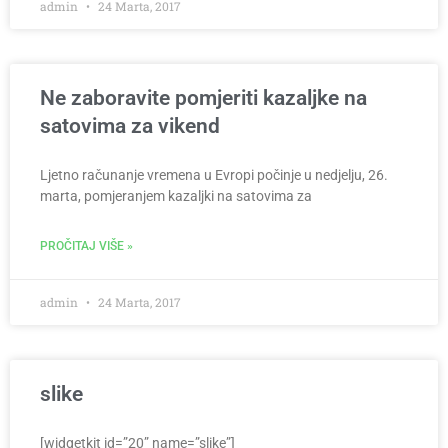
admin
24 Marta, 2017
Ne zaboravite pomjeriti kazaljke na
satovima za vikend
Ljetno računanje vremena u Evropi počinje u nedjelju, 26.
marta, pomjeranjem kazaljki na satovima za
PROČITAJ VIŠE »
admin
24 Marta, 2017
slike
[widgetkit id=”20” name=”slike”]