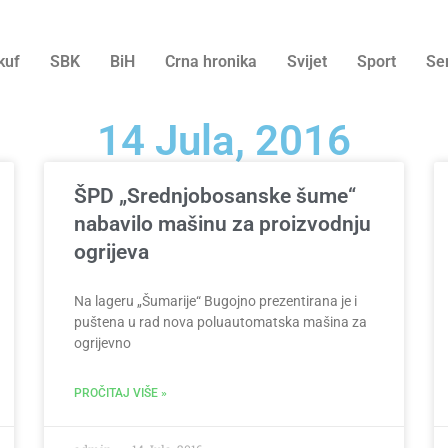
kuf
SBK
BiH
Crna hronika
Svijet
Sport
Se
14 Jula, 2016
ŠPD „Srednjobosanske šume“
nabavilo mašinu za proizvodnju
ogrijeva
Na lageru „Šumarije“ Bugojno prezentirana je i
puštena u rad nova poluautomatska mašina za
ogrijevno
PROČITAJ VIŠE »