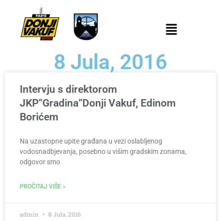
8 Jula, 2016
Intervju s direktorom
JKP“Gradina“Donji Vakuf, Edinom
Borićem
Na uzastopne upite građana u vezi oslabljenog
vodosnadbjevanja, posebno u višim gradskim zonama,
odgovor smo
PROČITAJ VIŠE »
admin
8 Jula, 2016