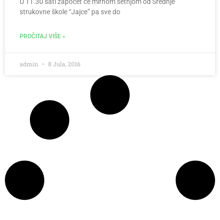
U 11.30 sati započet će mirnom šetnjom od Srednje
strukovne škole “Jajce” pa sve do
PROČITAJ VIŠE »
admin
8 Jula, 2016