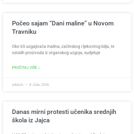
Počeo sajam “Dani maline” u Novom
Travniku
Oko 65 uzgajivača malina, začinskog i ljekovitog bilja, te
ostalih proizvoda iz organskog uzgoja, sudjeluje
PROČITAJ VIŠE »
admin
8 Jula, 2016
Danas mirni protesti učenika srednjih
škola iz Jajca