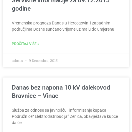
Servisne informacije za 09.12.2015
godine
Vremenska prognoza Danas u Hercegovini i zapadnim
područjima Bosne sunčano vrijeme uz malu do umjerenu
PROČITAJ VIŠE »
admin
9 Decembra, 2015
Danas bez napona 10 kV dalekovod
Bravnice – Vinac
Služba za odnose sa javnošću i informisanje kupaca
Podružnice“ Elektrodistribucija” Zenica, obavještava kupce
da će