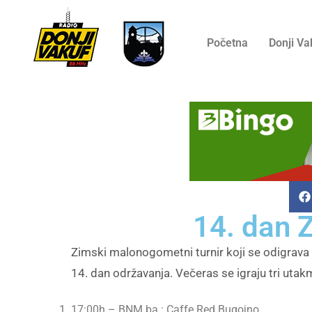
Početna
Donji Va
14. dan 
Zimski malonogometni turnir koji se odigrava u 
14. dan održavanja. Večeras se igraju tri utak
17:00h – BNM.ba : Caffe Red Bugojno