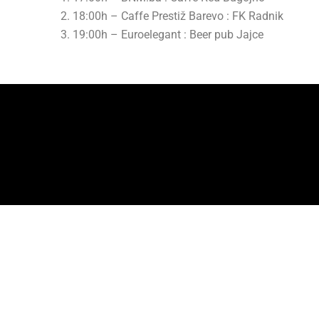
18:00h – Caffe Prestiž Barevo : FK Radnik
19:00h – Euroelegant : Beer pub Jajce