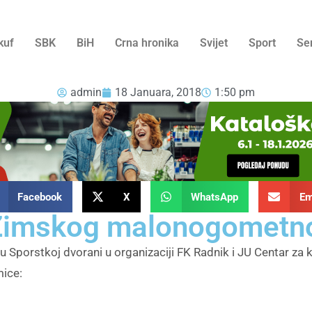
kuf
SBK
BiH
Crna hronika
Svijet
Sport
Se
admin
18 Januara, 2018
1:50 pm
Facebook
X
WhatsApp
Em
Zimskog malonogometno
Sporstkoj dvorani u organizaciji FK Radnik i JU Centar za ku
mice: